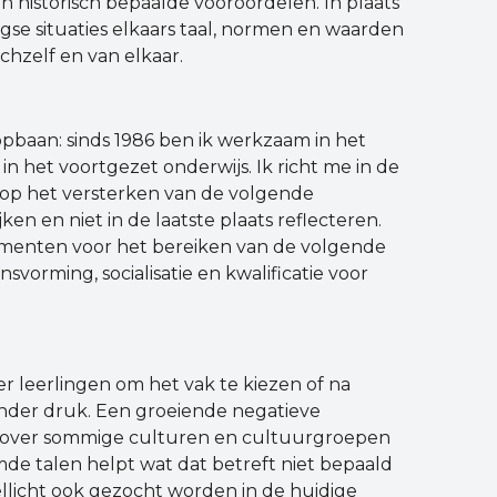
 en historisch bepaalde vooroordelen. In plaats
agse situaties elkaars taal, normen en waarden
hzelf en van elkaar.
opbaan: sinds 1986 ben ik werkzaam in het
n het voortgezet onderwijs. Ik richt me in de
 op het versterken van de volgende
ken en niet in de laatste plaats reflecteren.
rumenten voor het bereiken van de volgende
vorming, socialisatie en kwalificatie voor
er leerlingen om het vak te kiezen of na
onder druk. Een groeiende negatieve
a over sommige culturen en cultuurgroepen
de talen helpt wat dat betreft niet bepaald
llicht ook gezocht worden in de huidige