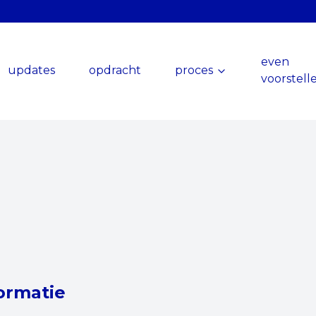
even
updates
opdracht
proces
voorstell
ormatie