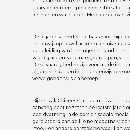
niets aantrokken van politieke restricties
daarvan leerden zij in levensechte alleda
kennen en waarderen. Men leerde over zic
Deze jaren vormden de basis voor mijn lo
onderwijs op zowel academisch niveau als i
begeleiding van leerlingen en studenten
vaardigheden: verbinden, verdiepen, verrij
Deze vaardigheden zijn voor mij de inst
algemene doelen in het onderwijs: persoons
vervolgonderwijs en beroep.
Bij het vak Chinees staat de motivatie ond
aanvang door te zetten de laatste jaren 
beeldvorming in de pers en sociale medi
gerelateerd aan de kleine moderne vreem
mee. Een andere oorzaak hiervoor kan we