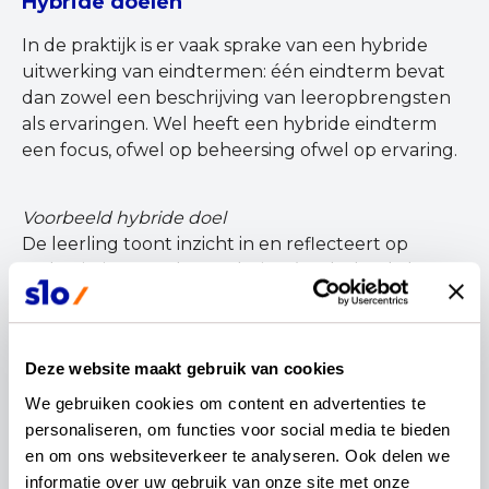
Hybride doelen
In de praktijk is er vaak sprake van een hybride
uitwerking van eindtermen: één eindterm bevat
dan zowel een beschrijving van leeropbrengsten
als ervaringen. Wel heeft een hybride eindterm
een focus, ofwel op beheersing ofwel op ervaring.
Voorbeeld hybride doel
De leerling toont inzicht in en reflecteert op
taalvariatie en taalverandering (Nederlands-havo,
eindterm 12).
Het gaat hierbij om:
Deze website maakt gebruik van cookies
vergelijken van talen en taalvariëteiten in het
We gebruiken cookies om content en advertenties te 
Nederlandse taalgebied
personaliseren, om functies voor social media te bieden 
beschrijven van geografische, etnische, sociale
en om ons websiteverkeer te analyseren. Ook delen we 
en historische verschillen en overeenkomsten
informatie over uw gebruik van onze site met onze 
tussen talen en