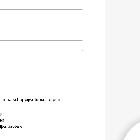
n maatschappijwetenschappen
j
en
ijke vakken