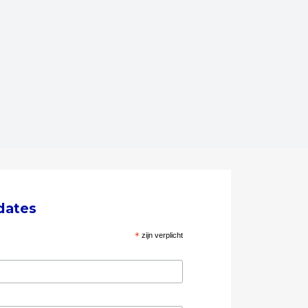
dates
*
zijn verplicht