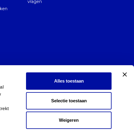
vragen
kken
Alles toestaan
l 
 
Selectie toestaan
rekt 
Weigeren