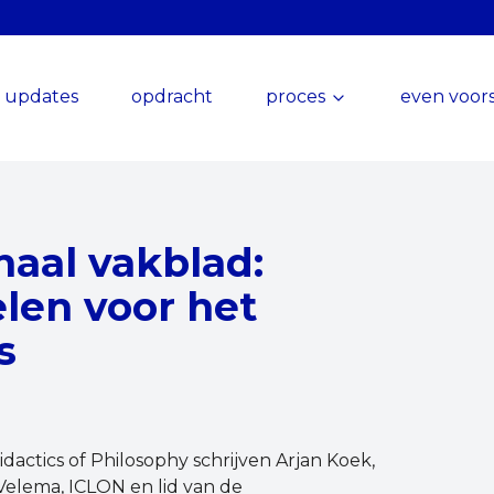
updates
opdracht
proces
even voors
naal vakblad:
elen voor het
s
idactics of Philosophy schrijven Arjan Koek,
Velema, ICLON en lid van de