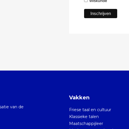
Wiskunde
Vakken
isatie van de
Friese taal en cultuur
Klassieke talen
Maatschappijleer