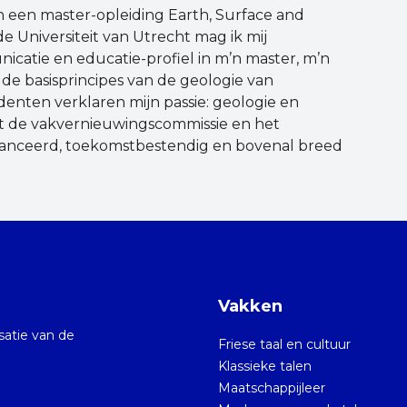
een master-opleiding Earth, Surface and
e Universiteit van Utrecht mag ik mij
atie en educatie-profiel in m’n master, m’n
 de basisprincipes van de geologie van
udenten verklaren mijn passie: geologie en
met de vakvernieuwingscommissie en het
lanceerd, toekomstbestendig en bovenal breed
Vakken
isatie van de
Friese taal en cultuur
Klassieke talen
Maatschappijleer