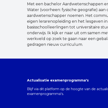
Met een bachelor Aardwetenschappen en 
Water (voorheen: fysische geografie) aan d
aardwetenschapper noemen. Het communic
eigen lerarenopleiding en het lesgeven in
basisschoolleerlingen tot universitaire st
onderwijs. Ik kijk er naar uit om samen 
werkveld op zoek te gaan naar een geba
gedragen nieuw curriculum.
Actualisatie examenprogramma's
Blijf via dit platform op de hoogte van de actual
examenprogramma's.