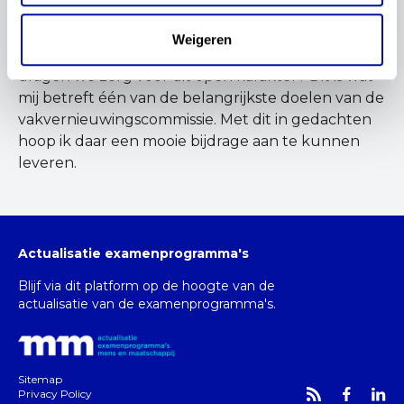
Open in de zin dat je nooit klaar bent met
filosoferen, maar ook open in de zin dat iedereen
Weigeren
welkom is mee te doen. Hoe behouden we en
dragen we zorg voor dit open karakter? Dit is wat
mij betreft één van de belangrijkste doelen van de
vakvernieuwingscommissie. Met dit in gedachten
hoop ik daar een mooie bijdrage aan te kunnen
leveren.
Actualisatie examenprogramma's
Blijf via dit platform op de hoogte van de
actualisatie van de examenprogramma's.
Sitemap
Privacy Policy