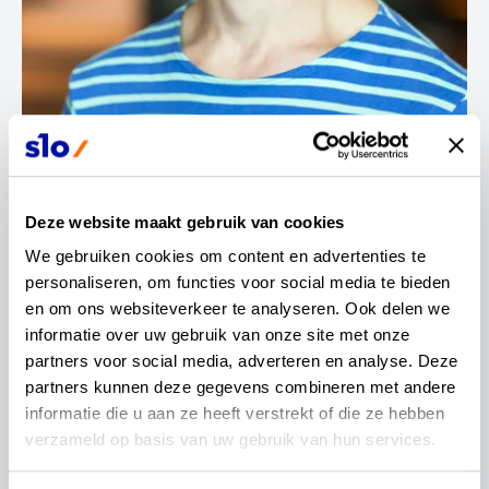
Contactinformatie
Stephan de Groot
Deze website maakt gebruik van cookies
We gebruiken cookies om content en advertenties te 
personaliseren, om functies voor social media te bieden 
Leraar filosofie
en om ons websiteverkeer te analyseren. Ook delen we 
informatie over uw gebruik van onze site met onze 
partners voor social media, adverteren en analyse. Deze 
partners kunnen deze gegevens combineren met andere 
informatie die u aan ze heeft verstrekt of die ze hebben 
Wat is het belang van het vak filosofie? En wat is
verzameld op basis van uw gebruik van hun services.
van belang als dit vak wordt vernieuwd? Ik ben