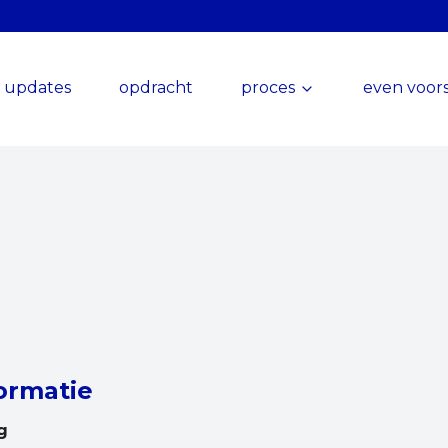
updates
opdracht
proces
even voors
ormatie
g