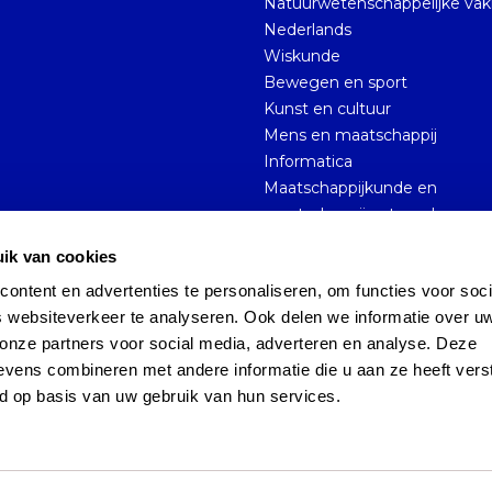
Natuurwetenschappelijke va
Nederlands
Wiskunde
Bewegen en sport
Kunst en cultuur
Mens en maatschappij
Informatica
Maatschappijkunde en
maatschappijwetenschappen
ik van cookies
ntent en advertenties te personaliseren, om functies voor socia
Sitemap
Privacy Policy
 websiteverkeer te analyseren. Ook delen we informatie over uw
onze partners voor social media, adverteren en analyse. Deze 
vens combineren met andere informatie die u aan ze heeft verst
d op basis van uw gebruik van hun services.