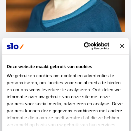
Contactinformatie
Jolanda Suijker
Deze website maakt gebruik van cookies
We gebruiken cookies om content en advertenties te 
Vakexpert economie en bedrijfseconomie
personaliseren, om functies voor social media te bieden 
en om ons websiteverkeer te analyseren. Ook delen we 
informatie over uw gebruik van onze site met onze 
partners voor social media, adverteren en analyse. Deze 
partners kunnen deze gegevens combineren met andere 
Sinds 2000 ben ik werkzaam in het onderwijs.
informatie die u aan ze heeft verstrekt of die ze hebben 
Vanuit een loopbaan in
verzameld op basis van uw gebruik van hun services.