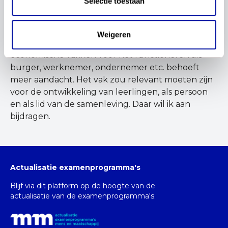
Selectie toestaan
perspectieven en kan ik verbindend in gesprek
gaan hierover.
Weigeren
Wat mij drijft? De waarde van het onderwijs in de
economische vakken voor het functioneren als
burger, werknemer, ondernemer etc. behoeft
meer aandacht. Het vak zou relevant moeten zijn
voor de ontwikkeling van leerlingen, als persoon
en als lid van de samenleving. Daar wil ik aan
bijdragen.
Actualisatie examenprogramma's
Blijf via dit platform op de hoogte van de
actualisatie van de examenprogramma's.