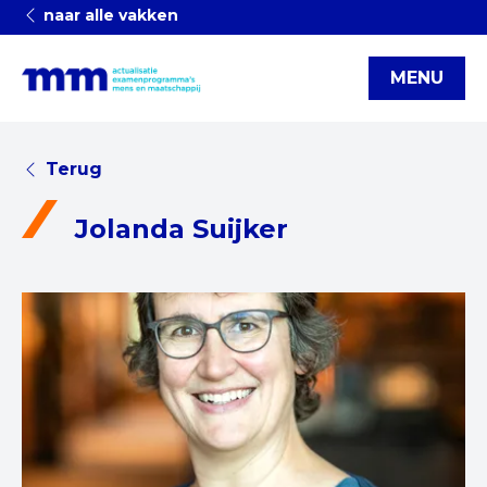
naar alle vakken
MENU
Terug
Jolanda Suijker