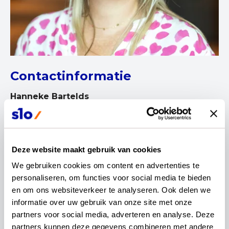
Contactinformatie
Hanneke Bartelds
Curriculumexpert SLO
Deze website maakt gebruik van cookies
We gebruiken cookies om content en advertenties te 
personaliseren, om functies voor social media te bieden 
en om ons websiteverkeer te analyseren. Ook delen we 
informatie over uw gebruik van onze site met onze 
Ik ben een nieuwsgierig en onderzoekend
partners voor social media, adverteren en analyse. Deze 
persoon met een groot onderwijs hart. Vanaf 1998
partners kunnen deze gegevens combineren met andere 