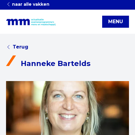
naar alle vakken
MENU
Terug
Hanneke Bartelds