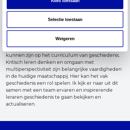
Alles toestaan
examenprogramma nog beter kunnen laten
aansluiten op de huidige maatschappelijke
Selectie toestaan
ontwikkelingen. Zo wordt diversiteit in de
samenleving meer en meer zichtbaar. Ook wat
betreft technologische ontwikkelingen,
Weigeren
desinformatie en digitale geletterdheid zijn er
maatschappelijke ontwikkelingen die van invloed
kunnen zijn op het curriculum van geschiedenis.
Kritisch leren denken en omgaan met
multiperspectiviteit zijn belangrijke vaardigheden
in de huidige maatschappij. Hier kan het vak
geschiedenis een rol spelen. Ik kijk er naar uit dit
samen met een team ervaren en inspirerende
leraren geschiedenis te gaan bekijken en
actualiseren.