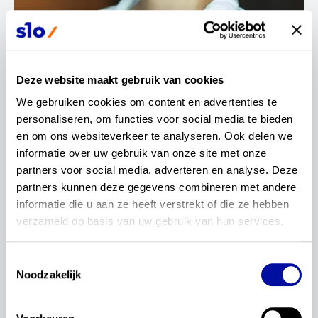
Deze website maakt gebruik van cookies
Contactinformatie
We gebruiken cookies om content en advertenties te 
personaliseren, om functies voor social media te bieden 
Fatma Sarikas
en om ons websiteverkeer te analyseren. Ook delen we 
informatie over uw gebruik van onze site met onze 
partners voor social media, adverteren en analyse. Deze 
Leraar geschiedenis
partners kunnen deze gegevens combineren met andere 
informatie die u aan ze heeft verstrekt of die ze hebben 
verzameld op basis van uw gebruik van hun services.
Toestemmingsselectie
Noodzakelijk
Mijn naam is Fatma Sarikas en sinds 2002 ben ik
leraar geschiedenis op een vmbo-tl school in hartje