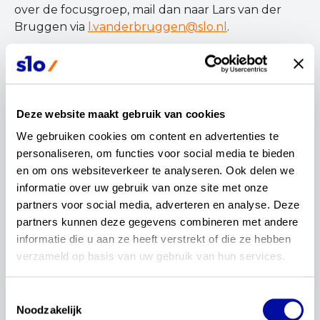
over de focusgroep, mail dan naar Lars van der
Bruggen via
l.vanderbruggen@slo.nl
.
Verder lezen?
Bekijk hier alvast de
Deze website maakt gebruik van cookies
conceptexamenprogramma’s
.
We gebruiken cookies om content en advertenties te 
Lees hier meer over
de nieuwe inhouden
die
personaliseren, om functies voor social media te bieden 
met veertien scholen worden beproefd.
en om ons websiteverkeer te analyseren. Ook delen we 
informatie over uw gebruik van onze site met onze 
partners voor social media, adverteren en analyse. Deze 
partners kunnen deze gegevens combineren met andere 
wil je dit delen?
informatie die u aan ze heeft verstrekt of die ze hebben 
verzameld op basis van uw gebruik van hun services.
Toestemmingsselectie
Noodzakelijk