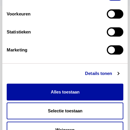
Voorkeuren
blijf op de hoogte
Statistieken
Altijd als eerste op de hoogte van de laatste
ontwikkelingen? Meld je dan nu aan voor onze
Marketing
automatische updates. Je ontvangt dan een e-mail
als wij een nieuwsbericht plaatsen.
Details tonen
Alles toestaan
Selectie toestaan
Weigeren