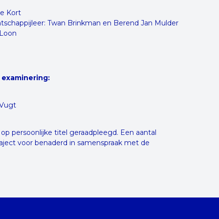
de Kort
tschappijleer: Twan Brinkman en Berend Jan Mulder
 Loon
n examinering:
 Vugt
 op persoonlijke titel geraadpleegd. Een aantal
raject voor benaderd in samenspraak met de