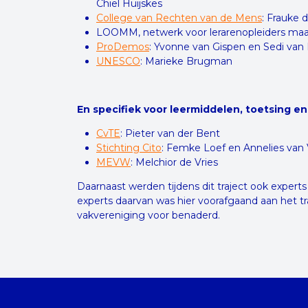
Chiel Huijskes
College van Rechten van de Mens
: Frauke 
LOOMM, netwerk voor lerarenopleiders maa
ProDemos
: Yvonne van Gispen en Sedi van
UNESCO
: Marieke Brugman
En specifiek voor leermiddelen, toetsing e
CvTE
: Pieter van der Bent
Stichting Cito
: Femke Loef en Annelies van
MEVW
: Melchior de Vries
Daarnaast werden tijdens dit traject ook experts
experts daarvan was hier voorafgaand aan het t
vakvereniging voor benaderd.