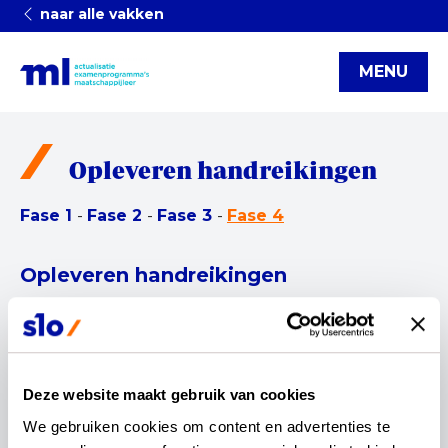
naar alle vakken
MENU
Opleveren handreikingen
Fase 1
-
Fase 2
-
Fase 3
-
Fase 4
Opleveren handreikingen
Om leraren en andere betrokkenen te inspireren
hun onderwijs en toetsing vorm te geven vanuit
de geactualiseerde examenprogramma’s
ontwikkelt SLO handreikingen. Deze
Deze website maakt gebruik van cookies
handreikingen zijn ter inspiratie en niet
We gebruiken cookies om content en advertenties te 
voorschrijvend.