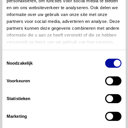
personaliseren, om functies voor social media te bieden 
Tijdens de fase van beproeven gaan we voor
en om ons websiteverkeer te analyseren. Ook delen we 
maatschappijleer in elk geval met leraren en
informatie over uw gebruik van onze site met onze 
schoolleiders in gesprek, maar ook met in elk geval
partners voor social media, adverteren en analyse. Deze 
vakvereniging NVLM en LOOMM, het netwerk
partners kunnen deze gegevens combineren met andere 
voor lerarenopleiders maatschappijleer. De vraag
informatie die u aan ze heeft verstrekt of die ze hebben 
aan hen is welke informatie, gespreksleidraden en
verzameld op basis van uw gebruik van hun services.
voorbeelden nodig zijn om de bedoeling en
inhouden van de conceptexamenprogramma's
Toestemmingsselectie
goed te gebruiken in het onderwijs en bij toetsen.
Noodzakelijk
Deze gesprekken en de goede voorbeelden die
worden opgehaald tijdens de fase van beproeven
Voorkeuren
leiden uiteindelijk tot de ontwikkeling van
handreikingen.
Statistieken
Marketing
wil je dit delen?