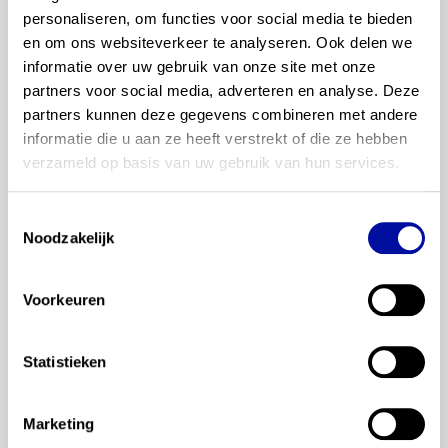
“Ach, ik slaag toch wel met een 4 voor Latijn.”
personaliseren, om functies voor social media te bieden 
en om ons websiteverkeer te analyseren. Ook delen we 
“Nutteloos en elitair!”
informatie over uw gebruik van onze site met onze 
partners voor social media, adverteren en analyse. Deze 
partners kunnen deze gegevens combineren met andere 
Het zijn best flinke uitdagingen voor het onderwijs
informatie die u aan ze heeft verstrekt of die ze hebben 
in de klassieke talen: de waarde van de vakken
verzameld op basis van uw gebruik van hun services.
duidelijker over het voetlicht brengen, het
verbeteren van de motivatie en resultaten van
Toestemmingsselectie
leerlingen, en een breder publiek betrekken bij
Noodzakelijk
het onderwijs in de klassieken.
Voorkeuren
Mijn naam is Mareike van der Keur, docente
klassieke talen op het Utrechts Stedelijk
Statistieken
Gymnasium sinds 2019. Hiervoor was ik 12 jaar
werkzaam op Scholengemeenschap De Breul in
Zeist. Ik wil me in de vakvernieuwingscommissie
Marketing
graag inzetten voor een grotere zichtbaarheid en