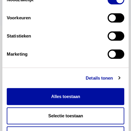
conceptexamenprogramma’s brengen
bewegen bij de tijd Context
17 februari 2025
Voorkeuren
Statistieken
blijf op de hoogte
Marketing
Altijd als eerste op de hoogte van de laatste
ontwikkelingen? Meld je dan nu aan voor onze
automatische updates. Je ontvangt dan een e-mail
Details tonen
als wij een nieuwsbericht plaatsen.
Alles toestaan
Selectie toestaan