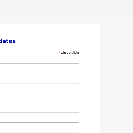
dates
*
zijn verplicht