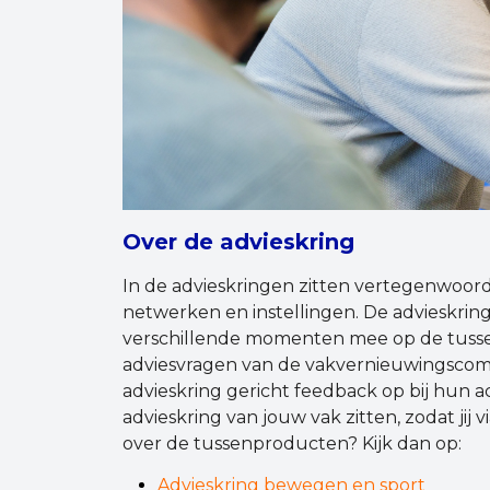
Over de advieskring
In de advieskringen zitten vertegenwoord
netwerken en instellingen. De advieskring k
verschillende momenten mee op de tuss
adviesvragen van de vakvernieuwingscomm
advieskring gericht feedback op bij hun 
advieskring van jouw vak zitten, zodat ji
over de tussenproducten? Kijk dan op:
Advieskring bewegen en sport