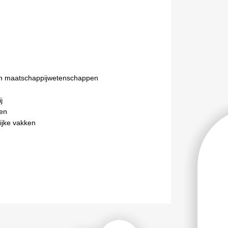
n maatschappijwetenschappen
j
en
ijke vakken