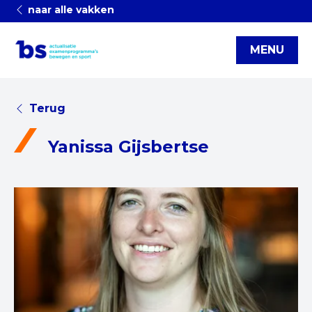
naar alle vakken
MENU
Terug
Yanissa Gijsbertse