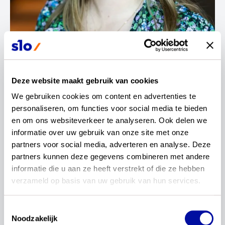
Contactinformatie
Deze website maakt gebruik van cookies
Yanissa Gijsbertse
We gebruiken cookies om content en advertenties te 
personaliseren, om functies voor social media te bieden 
en om ons websiteverkeer te analyseren. Ook delen we 
Leraar
informatie over uw gebruik van onze site met onze 
partners voor social media, adverteren en analyse. Deze 
partners kunnen deze gegevens combineren met andere 
informatie die u aan ze heeft verstrekt of die ze hebben 
verzameld op basis van uw gebruik van hun services.
Mijn naam is Yanissa Gijsbertse. Ik ben 29 jaar en ik
Toestemmingsselectie
geef sinds 2017 les in de vakken
Noodzakelijk