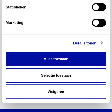
Factsheet actualisatie examenprogramma's -
Statistieken
Ontwikkelen van conceptexamenprogramma's
Download
Marketing
05-01-2026
Artikel: actualisatie examenprogramma bewegen en
Details tonen
sport, welke kant gaat het op?
Download
Alles toestaan
13-11-2024
Selectie toestaan
Startnotitie bewegen en sport
Download
Weigeren