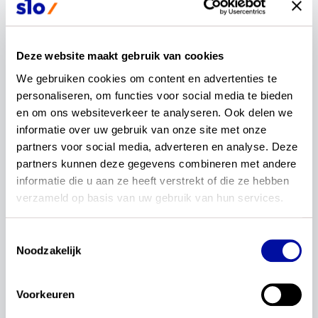
13-11-2024
Werkopdracht OCW
Deze website maakt gebruik van cookies
Download
We gebruiken cookies om content en advertenties te 
personaliseren, om functies voor social media te bieden 
17-02-2025
en om ons websiteverkeer te analyseren. Ook delen we 
Artikel LO-magazine: Nieuwe
informatie over uw gebruik van onze site met onze 
conceptexamenprogramma’s brengen bewegen bij de
partners voor social media, adverteren en analyse. Deze 
tijd Context
partners kunnen deze gegevens combineren met andere 
Download
informatie die u aan ze heeft verstrekt of die ze hebben 
verzameld op basis van uw gebruik van hun services.
17-06-2025
Toestemmingsselectie
Meer focus op leven lang bewegen
Noodzakelijk
Download
Voorkeuren
14-08-2025