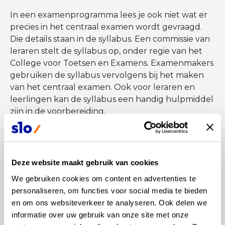
In een examenprogramma lees je ook niet wat er
precies in het centraal examen wordt gevraagd.
Die details staan in de syllabus. Een commissie van
leraren stelt de syllabus op, onder regie van het
College voor Toetsen en Examens. Examenmakers
gebruiken de syllabus vervolgens bij het maken
van het centraal examen. Ook voor leraren en
leerlingen kan de syllabus een handig hulpmiddel
zijn in de voorbereiding.
Meer weten?
In opdracht van het ministerie van OCW
actualiseren we, in verschillende fasen, de
Deze website maakt gebruik van cookies
examenprogramma’s van alle vakken, voor alle
We gebruiken cookies om content en advertenties te 
relevante schoolsoorten en leerwegen. Meer
personaliseren, om functies voor social media te bieden 
weten over de tijdlijn per vak? Bekijk dan ook
deze
en om ons websiteverkeer te analyseren. Ook delen we 
nieuwsupdate
.
informatie over uw gebruik van onze site met onze 