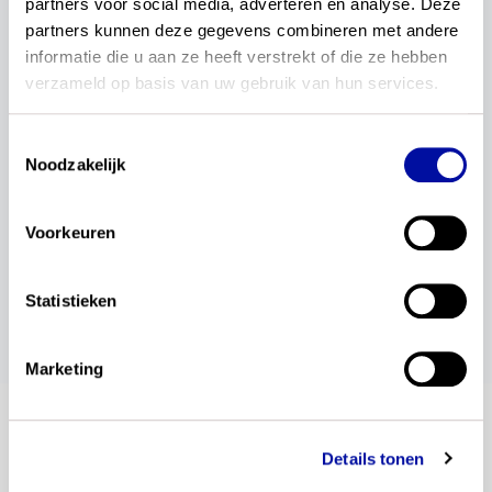
partners voor social media, adverteren en analyse. Deze 
Wil je op de hoogte blijven? Meld je onderaan
partners kunnen deze gegevens combineren met andere 
deze pagina aan voor de automatische updates
informatie die u aan ze heeft verstrekt of die ze hebben 
voor jouw vak, zodat je als eerste op de hoogte
verzameld op basis van uw gebruik van hun services.
bent van het laatste nieuws.
Tip: lees ook
Wat is een kerndoel (niet)?
Toestemmingsselectie
Noodzakelijk
wil je dit delen?
Voorkeuren
Statistieken
Marketing
blijf op de hoogte
Details tonen