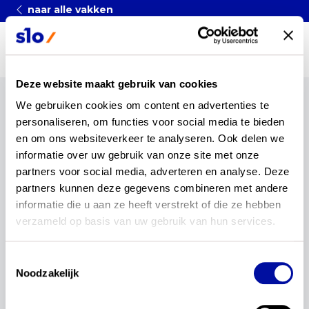
naar alle vakken
MENU
Deze website maakt gebruik van cookies
We gebruiken cookies om content en advertenties te 
Terug
personaliseren, om functies voor social media te bieden 
Meertaligheid in
en om ons websiteverkeer te analyseren. Ook delen we 
informatie over uw gebruik van onze site met onze 
Nederland
partners voor social media, adverteren en analyse. Deze 
partners kunnen deze gegevens combineren met andere 
Redactie
•
Geplaatst op 24 maart 2022
informatie die u aan ze heeft verstrekt of die ze hebben 
verzameld op basis van uw gebruik van hun services.
Catherine van Beuningen (werkzaam voor de HvA)
vertelt over de meertaligheid van het Nederlands,
Toestemmingsselectie
de ideologische eentalige norm en wat dat
Noodzakelijk
betekent voor de ontwikkeling van het
Nederlands. Daarna praatten Erik-Jan Bakker,