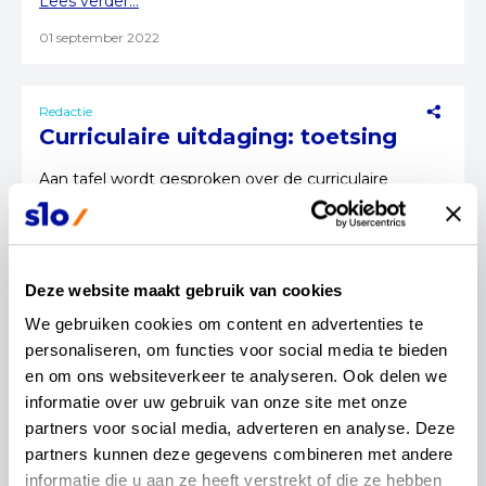
Lees verder...
01 september 2022
Redactie
Curriculaire uitdaging: toetsing
Aan tafel wordt gesproken over de curriculaire
uitdaging toetsing. Johan Brons (curriculumexpert
SLO) en Izaak Havelaar (docent wiskunde Revius
Lyceum) vertellen hoe de commissie hiermee
omgaat.
Lees verder...
Deze website maakt gebruik van cookies
We gebruiken cookies om content en advertenties te 
21 juli 2022
personaliseren, om functies voor social media te bieden 
en om ons websiteverkeer te analyseren. Ook delen we 
Redactie
informatie over uw gebruik van onze site met onze 
Curriculaire uitdaging:
partners voor social media, adverteren en analyse. Deze 
basisvaardigheden wiskunde
partners kunnen deze gegevens combineren met andere 
informatie die u aan ze heeft verstrekt of die ze hebben 