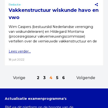
Redactie
Vakkenstructuur wiskunde havo en
vwo
Wim Caspers (bestuurslid Nederlandse vereniging
van wiskundeleraren) en Hildegard Montsma
(procesregisseur vakvernieuwingscommissie)
vertellen over de vernieuwde vakkenstructuur en de
actualisatie.
Lees verder...
18 juli 2022
Vorige
2
3
4
5
6
Volgende
Actualisatie examenprogramma's
Blijf via dit platform op de hoogte van de