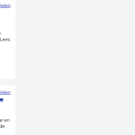
Delen
e
 Lees
Delen
oe
ar en
 de