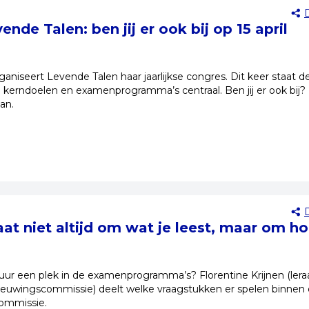
nde Talen: ben jij er ook bij op 15 april
rganiseert Levende Talen haar jaarlijkse congres. Dit keer staat d
e kerndoelen en examenprogramma’s centraal. Ben jij er ook bij?
an.
aat niet altijd om wat je leest, maar om h
tuur een plek in de examenprogramma’s? Florentine Krijnen (lera
nieuwingscommissie) deelt welke vraagstukken er spelen binnen
ommissie.