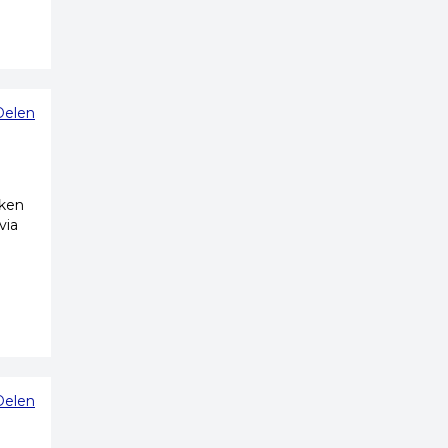
Delen
nken
via
Delen