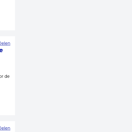
Delen
e
or de
Delen