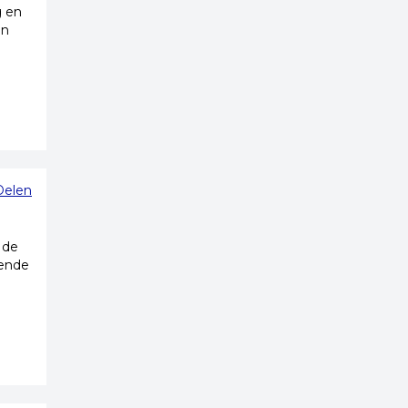
g en
en
Delen
 de
lende