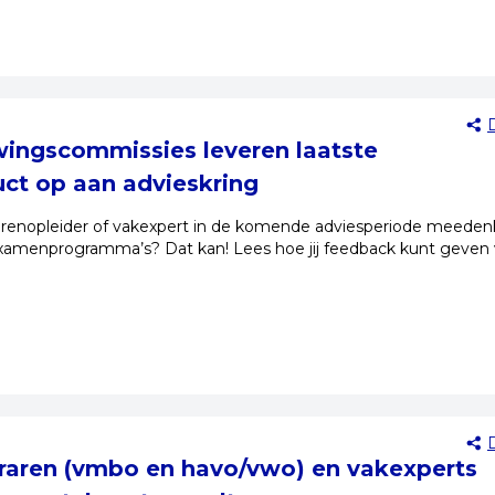
ingscommissies leveren laatste
ct op aan advieskring
, lerarenopleider of vakexpert in de komende adviesperiode meede
amenprogramma’s? Dat kan! Lees hoe jij feedback kunt geven 
raren (vmbo en havo/vwo) en vakexperts